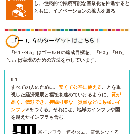
し、包摂的で持続可能な産業化を推進すると
ともに、イノベーションの拡大を図る
「9.1～9.5」はゴール９の達成目標を、「9.a」「9.b」
は実現のための方法を示しています。
「9.c」
9-1
すべての人のために、
安くて公平に使える
ことを重
視した経済発展と福祉を進めていけるように、
質が
高く、信頼でき、持続可能な、災害などにも強いイ
ンフラ
をつくる。それには、地域のインフラや国
※
を越えたインフラも含む。
※インフラ：道やダム、電気をつくる