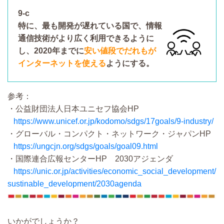
9-c
特に、最も開発が遅れている国で、情報
通信技術がより
広く
利用できるように
し、2020年までに
安い値段でだれもが
インターネットを
使える
ようにする。
参考：
・公益財団法人日本ユニセフ協会HP
https://www.unicef.or.jp/kodomo/sdgs/17goals/9-industry/
・グローバル・コンパクト・ネットワーク・ジャパンHP
https://ungcjn.org/sdgs/goals/goal09.html
・国際連合広報センターHP 2030アジェンダ
https://unic.or.jp/activities/economic_social_development/
sustinable_development/2030agenda
いかがでしょうか？