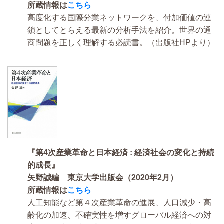
所蔵情報は
こちら
高度化する国際分業ネットワークを、付加価値の連
鎖としてとらえる最新の分析手法を紹介。世界の通
商問題を正しく理解する必読書。（出版社HPより）
『第4次産業革命と日本経済 : 経済社会の変化と持続
的成長』
矢野誠編 東京大学出版会（2020年2月）
所蔵情報は
こちら
人工知能など第４次産業革命の進展、人口減少・高
齢化の加速、不確実性を増すグローバル経済への対