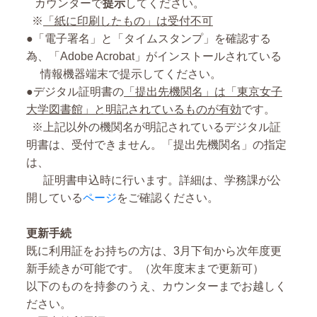
カウンターで
提示
してください。
※
「紙に印刷したもの」は受付不可
●「電子署名」と「タイムスタンプ」を確認する
為、「
Adobe Acrobat」がインストールされている
情報機器端末で提示してください。
●デジタル証明書の
「提出先機関名」は「東京女子
大学図書館」と明記されているものが有効
です。
※上記以外の機関名が明記されているデジタル証
明書は、受付できません。
「提出先機関名」の指定
は、
証明書申込時に行います。
詳細は、学務課が公
開している
ページ
をご確認ください。
更新手続
既に利用証をお持ちの方は、
3月下旬から次年度更
新手続きが可能です。（次年度末まで更新可）
以下のものを持参のうえ、カウンターまでお越しく
ださい。