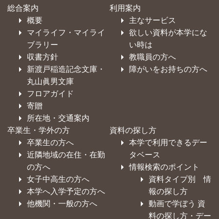
総合案内
利用案内
概要
主なサービス
マイライフ・マイライ
欲しい資料が本学にな
ブラリー
い時は
収書方針
教職員の方へ
新渡戸稲造記念文庫・
障がいをお持ちの方へ
丸山眞男文庫
フロアガイド
寄贈
所在地・交通案内
卒業生・学外の方
資料の探し方
卒業生の方へ
本学で利用できるデー
近隣地域の在住・在勤
タベース
の方へ
情報検索のポイント
女子中高生の方へ
資料タイプ別 情
本学へ入学予定の方へ
報の探し方
他機関・一般の方へ
動画で学ぼう 資
料の探し方・デー