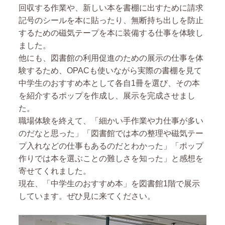
回収する作業や、新しい本を書棚に出すために請求
記号のシールを本に貼ったり、無断持ち出しを防止
するための磁気テープを本に装備する仕事を体験し
ました。
他にも、図書館の利用促進のための展示の仕事を体
験するため、
OPAC
も使いながら実際の書棚を見て
中学生のおすすめ本として各自
1
冊を選び、その本
を紹介するポップを作成し、展示を完成させまし
た。
職場体験を終えて、「細かい手作業や力仕事が多い
のだなと思った」「図書館では本の整理や磁気テー
プ入れなどの仕事もあるのだとわかった」「ポップ
作りでは本を選ぶことの難しさを知った」と感想を
寄せてくれました。
現在、「中学生のおすすめ本」を図書館
1
階で展示
しています。ぜひ見に来てください。