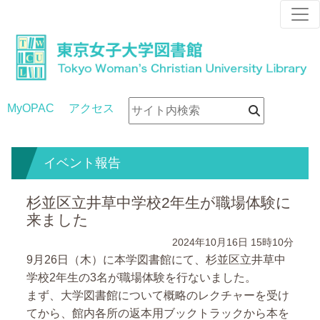
MyOPAC
アクセス
イベント報告
杉並区立井草中学校2年生が職場体験に
来ました
2024年10月16日
15時10分
9
月
26
日（木）に本学図書館にて、杉並区立井草中
学校
2
年生の
3
名が職場体験を行ないました。
まず、大学図書館について概略のレクチャーを受け
てから、館内各所の返本用ブックトラックから本を