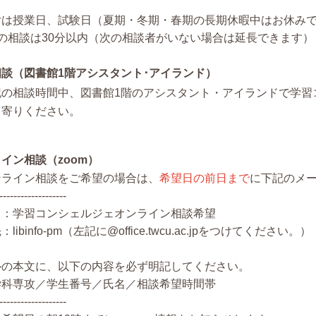
付は授業日、試験日（夏期・冬期・春期の長期休暇中はお休み
回の相談は30分以内（次の相談者がいない場合は延長できます）
相談（図書館1階アシスタント･アイランド）
記の相談時間中、図書館1階のアシスタント・アイランドで学習
ち寄りください。
イン相談（zoom）
ンライン相談をご希望の場合は、
希望日の前日まで
に下記のメ
-------------------
名：学習コンシェルジェオンライン相談希望
libinfo-pm（左記に@office.twcu.ac.jpをつけてください。）
ルの本文に、以下の内容を必ず明記してください。
学科専攻／学生番号／氏名／相談希望時間帯
-------------------