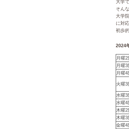
大学
そん
大学
に対
初歩
202
月曜2
月曜3
月曜4
火曜3
水曜3
水曜4
木曜2
木曜3
金曜4