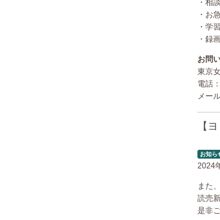
・相談
・お
・学
・録
お問
東京
電話：
メール：
【ヨ
お知ら
202
また
読売
是非