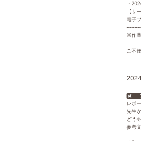
・202
【サ
電子
---------
※作
ご不
20
終 
レポ
先生
どう
参考文