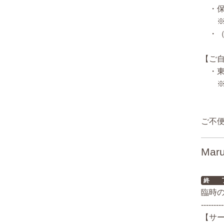
・保
※5/
・（
【ご
・東
※な
ご不
Mar
終 
臨時の
---------
【サ