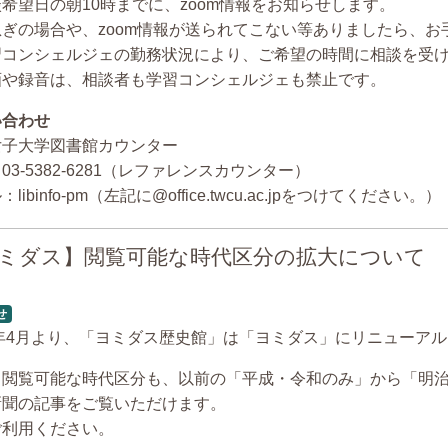
希望日の朝10時までに、zoom情報をお知らせします。
急ぎの場合や、zoom情報が送られてこない等ありましたら、
習コンシェルジェの勤務状況により、ご希望の時間に相談を受
画や録音は、相談者も学習コンシェルジェも禁止です。
い合わせ
女子大学図書館カウンター
03-5382-6281（レファレンスカウンター）
libinfo-pm（左記に@office.twcu.ac.jpをつけてください。）
ミダス】閲覧可能な時代区分の拡大について
せ
4年4月より、「ヨミダス歴史館」は「ヨミダス」にリニューア
、閲覧可能な時代区分も、以前の「平成・令和のみ」から「明治
新聞の記事をご覧いただけます。
ご利用ください。