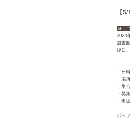
【5
終 
202
図書
後日
---------
・日時：
・場所
・集
・募
・申
ポップ
---------