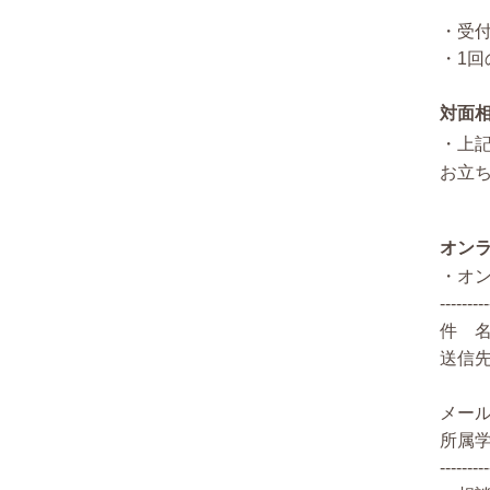
・受
・1
対面
・上
お立
オンラ
・オ
---------
件 
送信先：
メー
所属
---------