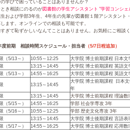
での学びで困っていることはありませんか？
なとき相談にのるのが
図書館の学生アシスタント ”学習コンシェ
院生および学部3年生、4年生の先輩が図書館１階アシスタント
応します。オンラインでの相談も可能です。
的すぎて恥ずかしいなんてことはありません。お気軽にご相談
4年度前期 相談時間スケジュール・担当者
（5/7日程追加）
限（5/13～）
10:55～12:25
大学院 博士前期課程 日本文
限
13:15～14:45
大学院 博士前期課程 英語文
限（5/13～）
14:55～16:25
大学院 博士前期課程 英語文
大学院 博士前期課程
日本文
限
13:15～14:45
年
限
13:15～14:45
大学院 博士前期課程 理論数
限（5/15～）
14:55～16:25
学部 社会学専攻 3年
限（5/16～）
10:55～12:25
学部 歴史文化専攻 3年
限
13:15～14:45
大学院 博士後期課程 言語表
限（5/17～）
14:55～16:25
大学院 博士前期課程 応用数