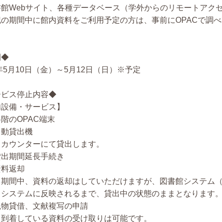
書館Webサイト、各種データベース（学外からのリモートアク
記の期間中に館内資料をご利用予定の方は、事前にOPACで調
間◆
4年5月10日（金）～5月12日（日）※予定
ービス停止内容◆
内設備・サービス】
階のOPAC端末
動貸出機
ウンターにて貸出します。
出期間延長手続き
料返却
間中、資料の返却はしていただけますが、図書館システム（OP
（システムに反映されるまで、貸出中の状態のままとなります
物貸借、文献複写の申請
着している資料の受け取りは可能です。