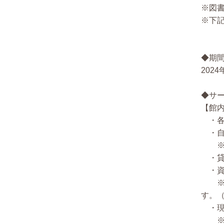
※図
※下
◆期
202
◆サ
【館
・各
・自
※カ
・貸
・資
※期
す。
・現
※到