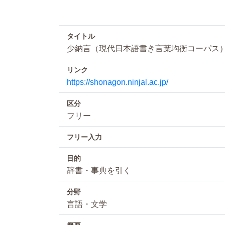
タイトル
少納言（現代日本語書き言葉均衡コーパス
リンク
https://shonagon.ninjal.ac.jp/
区分
フリー
フリー入力
目的
辞書・事典を引く
分野
言語・文学