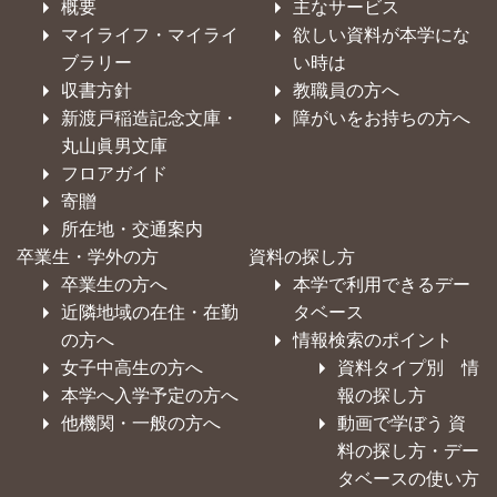
概要
主なサービス
マイライフ・マイライ
欲しい資料が本学にな
ブラリー
い時は
収書方針
教職員の方へ
新渡戸稲造記念文庫・
障がいをお持ちの方へ
丸山眞男文庫
フロアガイド
寄贈
所在地・交通案内
卒業生・学外の方
資料の探し方
卒業生の方へ
本学で利用できるデー
近隣地域の在住・在勤
タベース
の方へ
情報検索のポイント
女子中高生の方へ
資料タイプ別 情
本学へ入学予定の方へ
報の探し方
他機関・一般の方へ
動画で学ぼう 資
料の探し方・デー
タベースの使い方