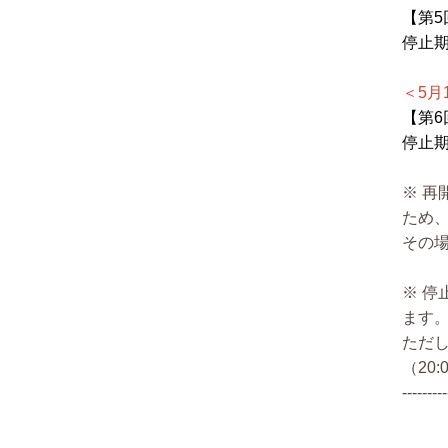
【第5
停止期
＜5月
【第6
停止期
※ 
ため
その
※ 停
ます
ただ
（20
---------