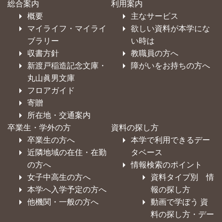
総合案内
利用案内
概要
主なサービス
マイライフ・マイライ
欲しい資料が本学にな
ブラリー
い時は
収書方針
教職員の方へ
新渡戸稲造記念文庫・
障がいをお持ちの方へ
丸山眞男文庫
フロアガイド
寄贈
所在地・交通案内
卒業生・学外の方
資料の探し方
卒業生の方へ
本学で利用できるデー
近隣地域の在住・在勤
タベース
の方へ
情報検索のポイント
女子中高生の方へ
資料タイプ別 情
本学へ入学予定の方へ
報の探し方
他機関・一般の方へ
動画で学ぼう 資
料の探し方・デー